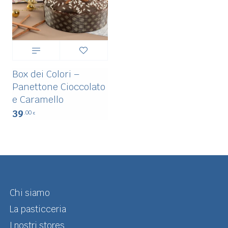
Box dei Colori –
Panettone Cioccolato
e Caramello
39
.00
€
Chi siamo
La pasticceria
I nostri stores