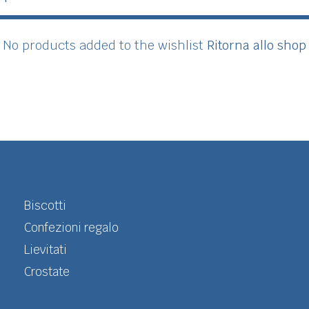
No products added to the wishlist
Ritorna allo shop
Biscotti
Confezioni regalo
Lievitati
Crostate