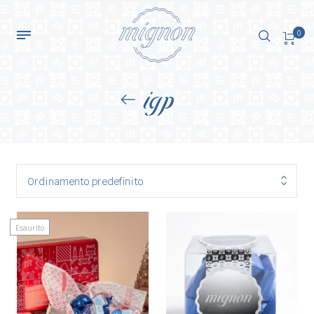
0
igp
Ordinamento predefinito
Esaurito