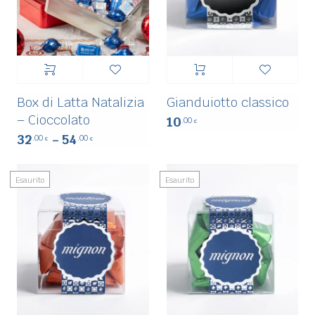
Box di Latta Natalizia
Gianduiotto classico
– Cioccolato
10
.00
€
32
54
.00
.00
–
€
€
Esaurito
Esaurito