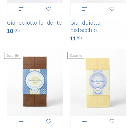
Gianduiotto fondente
Gianduiotto
pistacchio
10
.00
€
11
.50
€
Esaurito
Esaurito