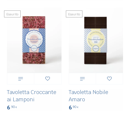
Esaurito
Esaurito
Tavoletta Croccante
Tavoletta Nobile
ai Lamponi
Amaro
6
6
.90
.90
€
€