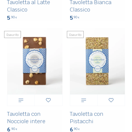
Tavoletta al Latte
Tavoletta Bianca
Classico
Classico
5
5
.90
.90
€
€
Esaurito
Esaurito
Tavoletta con
Tavoletta con
Nocciole intere
Pistacchi
6
6
.90
.90
€
€