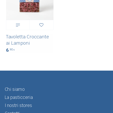
Tavoletta Croccante
ai Lamponi
6
.90
€
Chi siamo
La pasticceria
I nostri stores